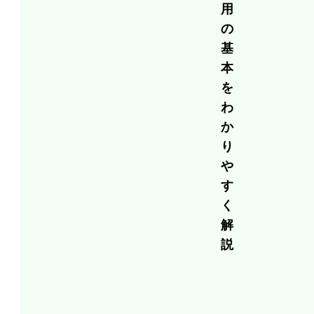
用
の
基
本
を
わ
か
り
や
す
く
解
説