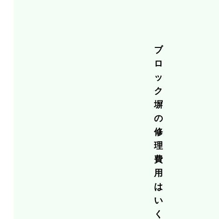
ブ
ロ
ッ
ク
塀
の
修
理
費
用
は
い
く