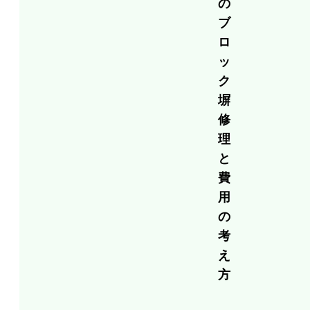
の
ブ
ロ
ッ
ク
塀
修
理
と
費
用
の
考
え
方