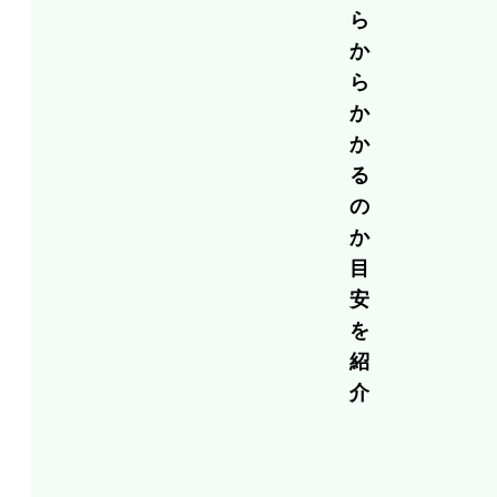
ら
か
ら
か
か
る
の
か
目
安
を
紹
介