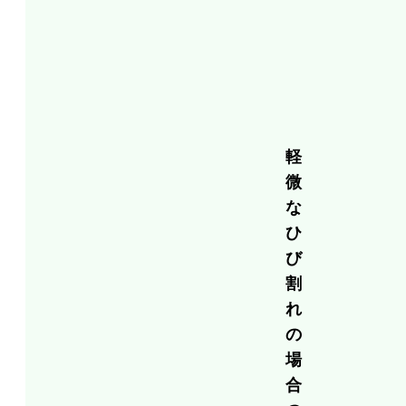
軽
微
な
ひ
び
割
れ
の
場
合