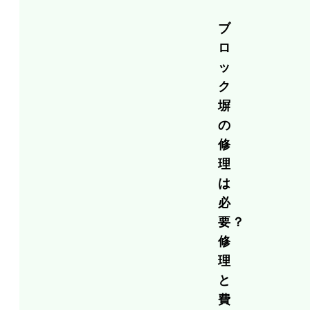
ブ
ロ
ッ
ク
塀
の
修
理
は
必
要？
修
理
と
費