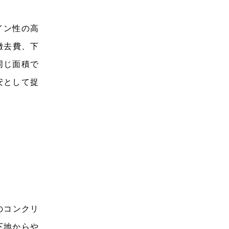
イン性の高
撤去費、下
同じ面積で
安として捉
のコンクリ
下地からや