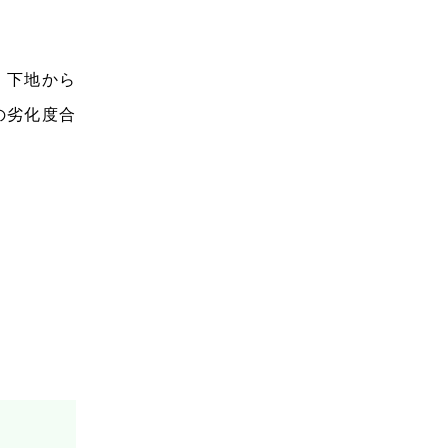
、下地から
の劣化度合