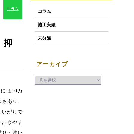
コラム
コラム
施工実績
未分類
く抑
アーカイブ
には10万
スもあり、
まいがちで
と歩きやす
貼り・洗い